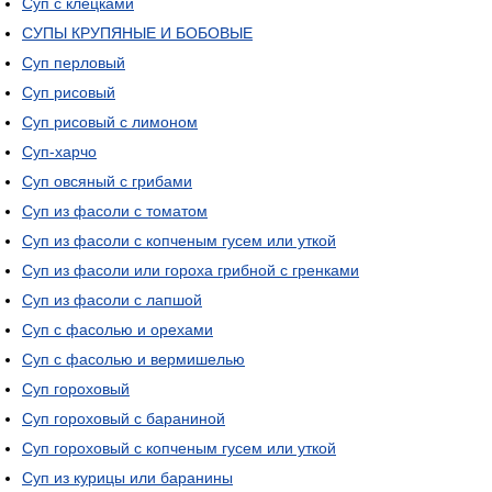
Суп с клецками
СУПЫ КРУПЯНЫЕ И БОБОВЫЕ
Суп перловый
Суп рисовый
Суп рисовый с лимоном
Суп-харчо
Суп овсяный с грибами
Суп из фасоли с томатом
Суп из фасоли с копченым гусем или уткой
Суп из фасоли или гороха грибной с гренками
Суп из фасоли с лапшой
Суп с фасолью и орехами
Суп с фасолью и вермишелью
Суп гороховый
Суп гороховый с бараниной
Суп гороховый с копченым гусем или уткой
Суп из курицы или баранины