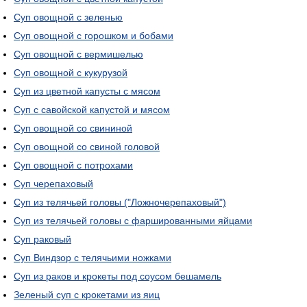
Суп овощной с зеленью
Суп овощной с горошком и бобами
Суп овощной с вермишелью
Суп овощной с кукурузой
Суп из цветной капусты с мясом
Суп с савойской капустой и мясом
Суп овощной со свининой
Суп овощной со свиной головой
Суп овощной с потрохами
Суп черепаховый
Суп из телячьей головы ("Ложночерепаховый")
Суп из телячьей головы с фаршированными яйцами
Суп раковый
Суп Виндзор с телячьими ножками
Суп из раков и крокеты под соусом бешамель
Зеленый суп с крокетами из яиц