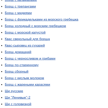
Борщ с трепангами
Борщ с мидиями
Борщ с фрикадельками из морского гребешка
Борщ холодный с морским гребешком
Борщ с морской капустой
Квас свекольный для борща
Квас-сыровец из сухарей
Борщ домашний
Борщ с черносливом и грибами
Борщ по-старинному
Борщ сборный
Борщ с кислым молоком
Борщ с жареными карасями
Щи русские
Щи "Ленивые"-2
Щи с головизной