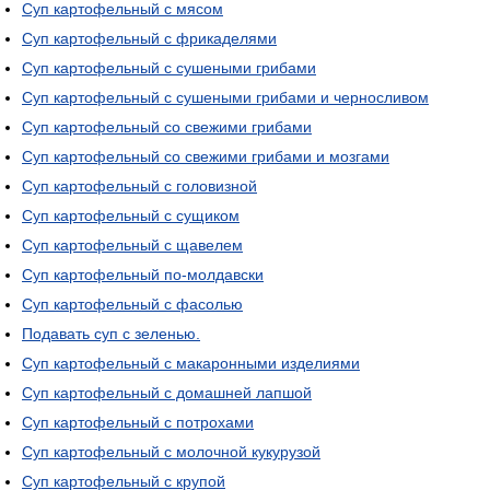
Суп картофельный с мясом
Суп картофельный с фрикаделями
Суп картофельный с сушеными грибами
Суп картофельный с сушеными грибами и черносливом
Суп картофельный со свежими грибами
Суп картофельный со свежими грибами и мозгами
Суп картофельный с головизной
Суп картофельный с сущиком
Суп картофельный с щавелем
Суп картофельный по-молдавски
Суп картофельный с фасолью
Подавать суп с зеленью.
Суп картофельный с макаронными изделиями
Суп картофельный с домашней лапшой
Суп картофельный с потрохами
Суп картофельный с молочной кукурузой
Суп картофельный с крупой