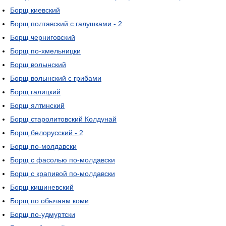
Борщ киевский
Борщ полтавский с галушками - 2
Борщ черниговский
Борщ по-хмельницки
Борщ волынский
Борщ волынский с грибами
Борщ галицкий
Борщ ялтинский
Борщ старолитовский Колдунай
Борщ белорусский - 2
Борщ по-молдавски
Борщ с фасолью по-молдавски
Борщ с крапивой по-молдавски
Борщ кишиневский
Борщ по обычаям коми
Борщ по-удмуртски