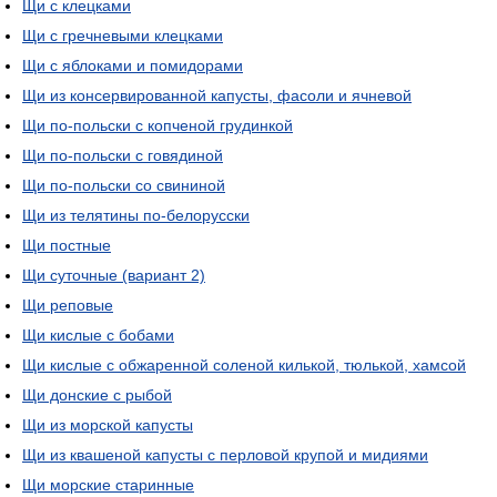
Щи с клецками
Щи с гречневыми клецками
Щи с яблоками и помидорами
Щи из консервированной капусты, фасоли и ячневой
Щи по-польски с копченой грудинкой
Щи по-польски с говядиной
Щи по-польски со свининой
Щи из телятины по-белорусски
Щи постные
Щи суточные (вариант 2)
Щи реповые
Щи кислые с бобами
Щи кислые с обжаренной соленой килькой, тюлькой, хамсой
Щи донские с рыбой
Щи из морской капусты
Щи из квашеной капусты с перловой крупой и мидиями
Щи морские старинные