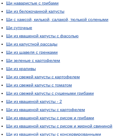
Щи наваристые с грибами
Щи из белокочанной капусты
Щи с хамсой, килькой, салакой, тюлькой солеными
Щи суточные
Щи из квашеной капусты с фасолью
Щи из капустной рассады
Щи из щавеля с гренками
Щи зеленые с картофелем
Щи из крапивы
Щи из свежей капусты с картофелем
Щи из свежей капусты с томатом
Щи из свежей капусты с сушеными грибами
Щи из квашеной капусты - 2
Щи из квашеной капусты с картофелем
Щи из квашеной капусты с рисом и грибами
Щи из квашеной капусты с рисом и жирной свининой
Щи из квашеной капусты с консервированными