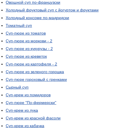
Овощной суп по-французски
Холодный фруктовый суп с йогуртом и фруктами
Холодный консоме по-мадридски
Томатный суп
Суп-пюре из томатов
Суп-пюре из моркови - 2
Суп-пюре из кукурузы - 2
Суп-пюре из креветок
Суп-пюре из картофеля - 2
Суп-пюре из зеленого горошка
Суп-пюре гороховый с гренками
Сырный суп
Суп-крем из помидоров
Суп-пюре "По-фермерски"
Суп-крем из лука
Суп-крем из красной фасоли
Суп-крем из кабачка