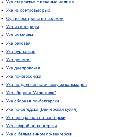
Уха стерляжья с печенью налима
Уха из осетровых рыб
Суп из осетрины по-волжски
Уха из ставриды
Уха из мойвы
Уха раковая
Уха бурлацкая
Уха донская
Уха днепровская
Уха по-херсонски
Уха по-дальневосточному из кальмаров
Уха сборная "Атлантика"
Уха сборная по-болгарски
Уха по-сегедски (Венгерская кухня)
Уха прозрачная по-венгерски
Уха с икрой по-венгерски
Уха с белым вином по-венгерски