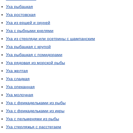
Уха рыбацкая
Уха ростовская
Уха из ершей и окуней
Уха с рыбными кнелями
Уха из стерляди или осетрины с шампанским
Уха рыбацкая с крупой
Уха рыбацкая с помидорами
Уха рядовая из морской рыбы
Уха желтая
Уха сладкая
Уха опеканная
Уха молочная
Уха с фрикадельками из рыбы
Уха с фрикадельками из икры
Уха с пельменями из рыбы
Уха стерляжья с расстегаем