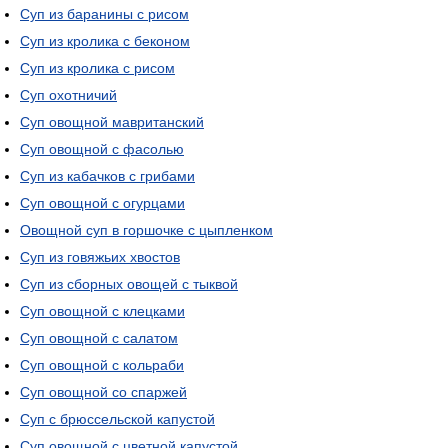
Суп из баранины с рисом
Суп из кролика с беконом
Суп из кролика с рисом
Суп охотничий
Суп овощной мавританский
Суп овощной с фасолью
Суп из кабачков с грибами
Суп овощной с огурцами
Овощной суп в горшочке с цыпленком
Суп из говяжьих хвостов
Суп из сборных овощей с тыквой
Суп овощной с клецками
Суп овощной с салатом
Суп овощной с кольраби
Суп овощной со спаржей
Суп с брюссельской капустой
Суп овощной с цветной капустой