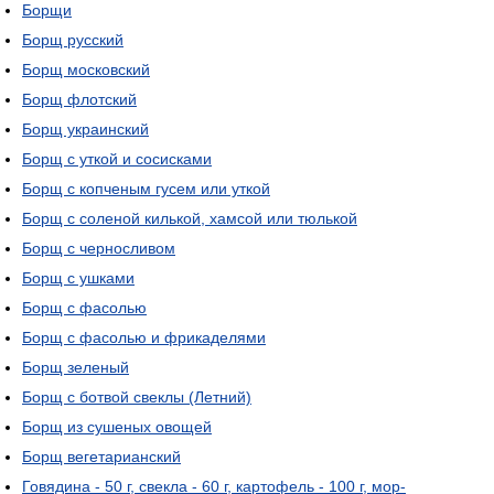
Борщи
Борщ русский
Борщ московский
Борщ флотский
Борщ украинский
Борщ с уткой и сосисками
Борщ с копченым гусем или уткой
Борщ с соленой килькой, хамсой или тюлькой
Борщ с черносливом
Борщ с ушками
Борщ с фасолью
Борщ с фасолью и фрикаделями
Борщ зеленый
Борщ с ботвой свеклы (Летний)
Борщ из сушеных овощей
Борщ вегетарианский
Говядина - 50 г, свекла - 60 г, картофель - 100 г, мор-