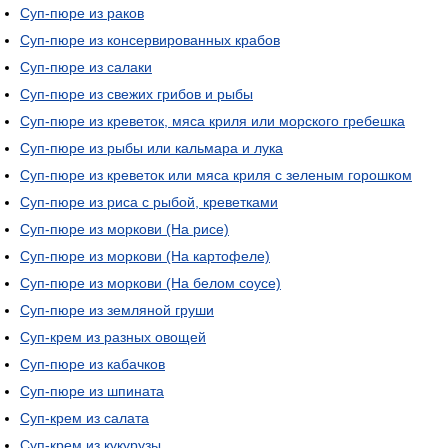
Суп-пюре из раков
Суп-пюре из консервированных крабов
Суп-пюре из салаки
Суп-пюре из свежих грибов и рыбы
Суп-пюре из креветок, мяса криля или морского гребешка
Суп-пюре из рыбы или кальмара и лука
Суп-пюре из креветок или мяса криля с зеленым горошком
Суп-пюре из риса с рыбой, креветками
Суп-пюре из моркови (На рисе)
Суп-пюре из моркови (На картофеле)
Суп-пюре из моркови (На белом соусе)
Суп-пюре из земляной груши
Суп-крем из разных овощей
Суп-пюре из кабачков
Суп-пюре из шпината
Суп-крем из салата
Суп-крем из кукурузы