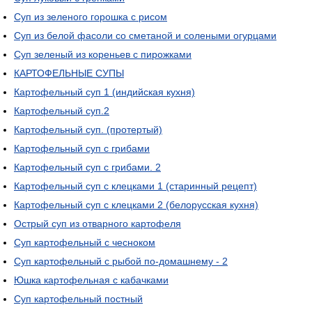
Суп из зеленого горошка с рисом
Суп из белой фасоли со сметаной и солеными огурцами
Суп зеленый из кореньев с пирожками
КАРТОФЕЛЬНЫЕ СУПЫ
Картофельный суп 1 (индийская кухня)
Картофельный суп.2
Картофельный суп. (протертый)
Картофельный суп с грибами
Картофельный суп с грибами. 2
Картофельный суп с клецками 1 (старинный рецепт)
Картофельный суп с клецками 2 (белорусская кухня)
Острый суп из отварного картофеля
Суп картофельный с чесноком
Суп картофельный с рыбой по-домашнему - 2
Юшка картофельная с кабачками
Суп картофельный постный