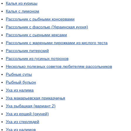
Калья из курицы
Калья с лимоном
Рассольник с рыбными консервами
Рассольник с фасолью (Украинская кухня)
Рассольник с сырными кексами
Рассольник с жареными пирожками из кислого теста
Рассольник питерский
Рассольник из гусиных потрохов
Несколько полезных советов любителям рассольников
Рыбные супы
Рыбный бульон
Уха из налима
Уха макарьевская приказчичья
Уха рыбацкая (вариант 2)
Уха из ершей (окуней)
Уха из стерлядей
Уха из налимов