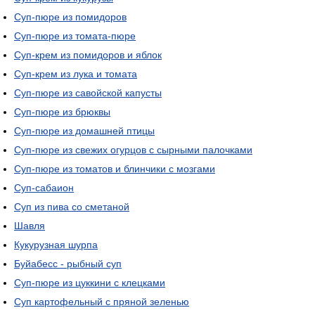
Суп-пюре из помидоров
Суп-пюре из томата-пюре
Суп-крем из помидоров и яблок
Суп-крем из лука и томата
Суп-пюре из савойской капусты
Суп-пюре из брюквы
Суп-пюре из домашней птицы
Суп-пюре из свежих огурцов с сырными палочками
Суп-пюре из томатов и блинчики с мозгами
Суп-сабаион
Суп из пива со сметаной
Шавля
Кукурузная шурпа
Буйабесс - рыбный суп
Суп-пюре из цуккини с клецками
Суп картофельный с пряной зеленью