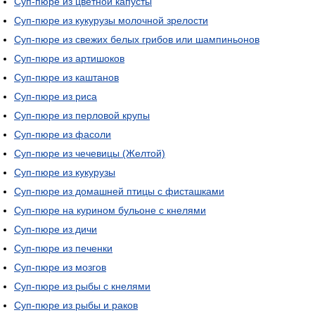
Суп-пюре из цветной капусты
Суп-пюре из кукурузы молочной зрелости
Суп-пюре из свежих белых грибов или шампиньонов
Суп-пюре из артишоков
Суп-пюре из каштанов
Суп-пюре из риса
Суп-пюре из перловой крупы
Суп-пюре из фасоли
Суп-пюре из чечевицы (Желтой)
Суп-пюре из кукурузы
Суп-пюре из домашней птицы с фисташками
Суп-пюре на курином бульоне с кнелями
Суп-пюре из дичи
Суп-пюре из печенки
Суп-пюре из мозгов
Суп-пюре из рыбы с кнелями
Суп-пюре из рыбы и раков