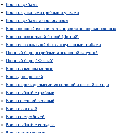
Борщ с грибами
Борщ с сушеными грибами и ушками
Борщ с грибами и черносливом
Борщ зеленый из шпината и щавеля консервированных
Борщ со свекольной ботвой (Летний)
Борщ из свекольной ботвы с сушеными грибами
Постный борщ с грибами и квашеной капустой
Постный борщ "Южный"
Борщ на кислом молоке
Борщ днепровский
Борщ с фрикадельками из соленой и свежей сельди
Борщ рыбный с грибами
Борщ весенний зеленый
Борщ с салакой
Борщ со скумбрией
Борщ рыбный с сельдью
Борщ с кальмарами