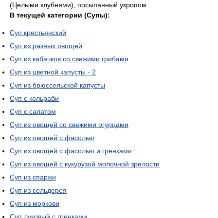
(Целыми клубнями), посыпанный укропом.
В текущей категории (Супы):
Суп крестьянский
Суп из разных овощей
Суп из кабачков со свежими грибами
Суп из цветной капусты - 2
Суп из брюссельской капусты
Суп с кольраби
Суп с салатом
Суп из овощей со свежими огурцами
Суп из овощей с фасолью
Суп из овощей с фасолью и гренками
Суп из овощей с кукурузой молочной зрелости
Суп из спаржи
Суп из сельдерея
Суп из моркови
Суп луковый с гренками