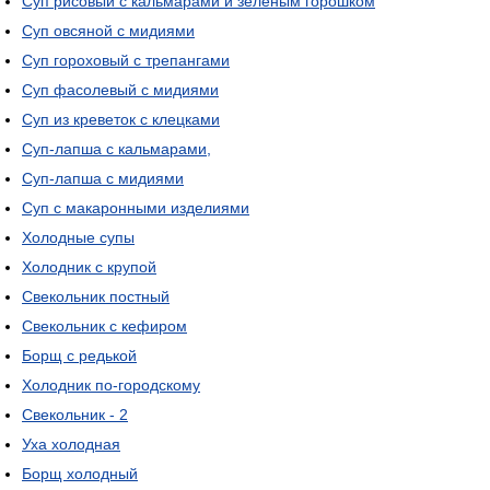
Суп рисовый с кальмарами и зеленым горошком
Суп овсяной с мидиями
Суп гороховый с трепангами
Суп фасолевый с мидиями
Суп из креветок с клецками
Суп-лапша с кальмарами,
Суп-лапша с мидиями
Суп с макаронными изделиями
Холодные супы
Холодник с крупой
Свекольник постный
Свекольник с кефиром
Борщ с редькой
Холодник по-городскому
Свекольник - 2
Уха холодная
Борщ холодный