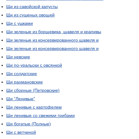
Щи из савойской капусты
Щи из сушеных овощей
Щи с ушками
Щи зеленые из борщевика, щавеля и крапивы
Щи зеленые из консервированного щавеля и
Щи зеленые из консервированного щавеля и
Щи невские
Щи по-уральски с овсянкой
Щи солдатские
Щи рахмановские
Щи сборные (Петровские)
Щи "Ленивые"
Щи ленивые с картофелем
Щи ленивые со свежими грибами
Щи богатые (Полные)
Щи с ветчиной