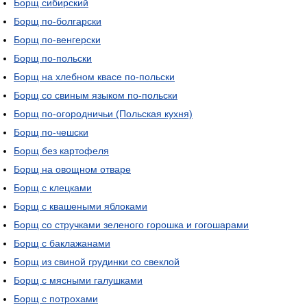
Борщ сибирский
Борщ по-болгарски
Борщ по-венгерски
Борщ по-польски
Борщ на хлебном квасе по-польски
Борщ со свиным языком по-польски
Борщ по-огородничьи (Польская кухня)
Борщ по-чешски
Борщ без картофеля
Борщ на овощном отваре
Борщ с клецками
Борщ с квашеными яблоками
Борщ со стручками зеленого горошка и гогошарами
Борщ с баклажанами
Борщ из свиной грудинки со свеклой
Борщ с мясными галушками
Борщ с потрохами